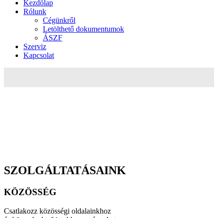
Kezdőlap
Rólunk
Cégünkről
Letölthető dokumentumok
ÁSZF
Szerviz
Kapcsolat
Hamarosan frissítjük 2021-es kerékpár
kínálatunkat!
SZOLGÁLTATÁSAINK
KÖZÖSSÉG
Csatlakozz közösségi oldalainkhoz