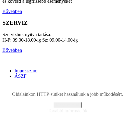
és kövesd a legfrissebb eseményeket
Bővebben
SZERVIZ
Szervizünk nyitva tartása:
H-P: 09.00-18.00-ig Sz: 09.00-14.00-ig
Bővebben
Copyright © 2015 kerekmania.hu | Minden jog fenntartva.
Impresszum
ÁSZF
Oldalainkon HTTP-sütiket használunk a jobb működésért.
Megértettem!
További információk